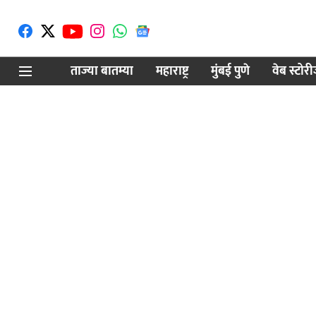
ताज्या बातम्या
महाराष्ट्र
मुंबई पुणे
वेब स्टोर