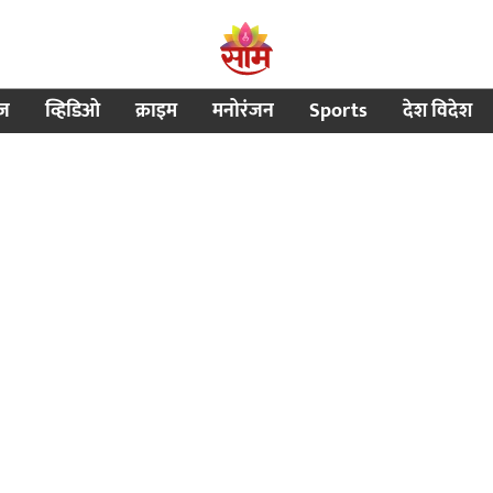
ीज
व्हिडिओ
क्राइम
मनोरंजन
Sports
देश विदेश