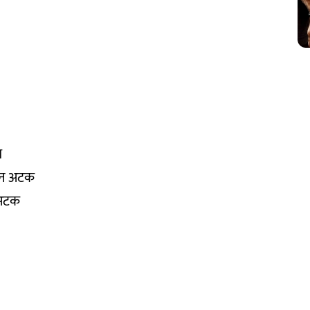
श
डून अटक
 अटक