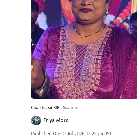
Chandrapur BJP
Saam Tv
Priya More
Published On
:
02 Jul 2026, 12:25 pm
IST