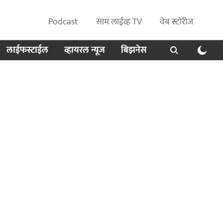
Podcast
साम लाईव्ह TV
वेब स्टोरीज
लाईफस्टाईल
व्हायरल न्यूज
बिझनेस