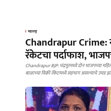
महाराष्ट्र
Chandrapur Crime: नव
रॅकेटचा पर्दाफाश, भाजपच
Chandrapur BJP: चंद्रपूरमध्ये दोन भाजपच्या महिल
बाळाच्या विक्री रॅकेटमध्ये सहभाग असल्याचे उघड झा