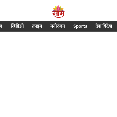
ीज
व्हिडिओ
क्राइम
मनोरंजन
Sports
देश विदेश