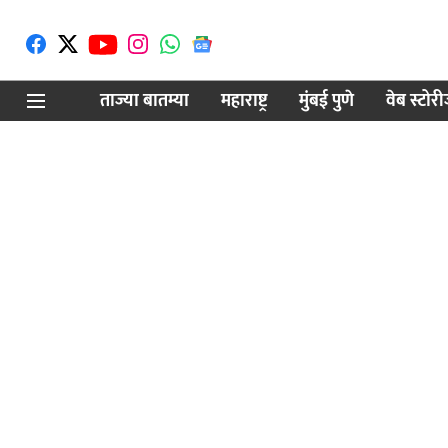
ताज्या बातम्या
महाराष्ट्र
मुंबई पुणे
वेब स्टोर