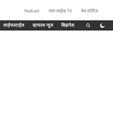
Podcast
साम लाईव्ह TV
वेब स्टोरीज
लाईफस्टाईल
व्हायरल न्यूज
बिझनेस