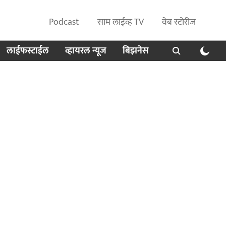
Podcast
साम लाईव्ह TV
वेब स्टोरीज
लाईफस्टाईल
व्हायरल न्यूज
बिझनेस