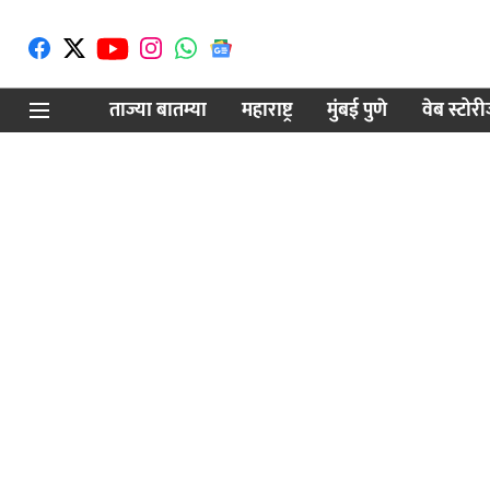
ताज्या बातम्या
महाराष्ट्र
मुंबई पुणे
वेब स्टोर