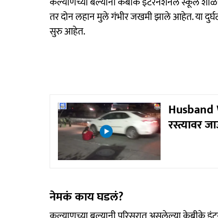
कल्याणच्या बल्यानी केबीके इंटरनॅशनल स्कूल शाळेच
तर दोन लहान मुले गंभीर जखमी झाले आहेत. या दुर्घ
सुरु आहेत.
Husband Wi
रस्त्यावर 
नेमकं काय घडलं?
कल्याणच्या बल्यानी परिसरात असलेल्या केबीके इ