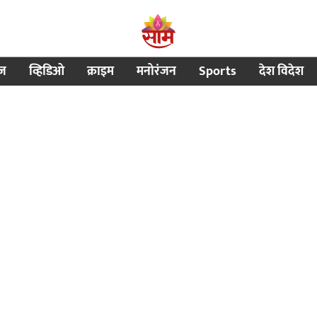
ीज
व्हिडिओ
क्राइम
मनोरंजन
Sports
देश विदेश