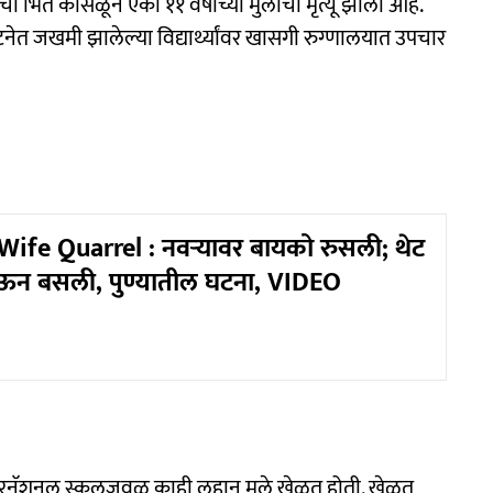
ी भिंत कोसळून एका ११ वर्षाच्या मुलाचा मृत्यू झाला आहे.
टनेत जखमी झालेल्या विद्यार्थ्यांवर खासगी रुग्णालयात उपचार
fe Quarrel : नवऱ्यावर बायको रुसली; थेट
जाऊन बसली, पुण्यातील घटना, VIDEO
ंटरनॅशनल स्कूलजवळ काही लहान मुले खेळत होती. खेळत