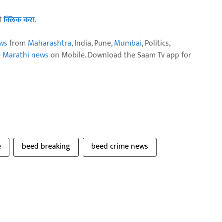
ठी
क्लिक करा
.
ws
from
Maharashtra
, India, Pune,
Mumbai
, Politics,
e Marathi news
on Mobile. Download the Saam Tv app for
e
beed breaking
beed crime news