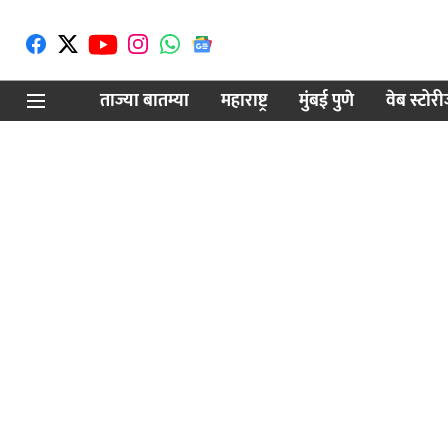
ताज्या बातम्या
महाराष्ट्र
मुंबई पुणे
वेब स्टोर