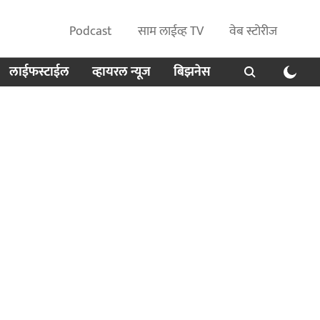
Podcast
साम लाईव्ह TV
वेब स्टोरीज
लाईफस्टाईल
व्हायरल न्यूज
बिझनेस