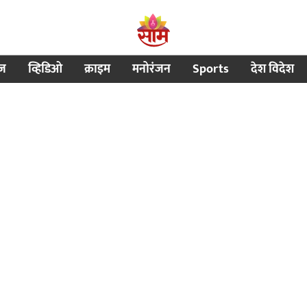
ीज
व्हिडिओ
क्राइम
मनोरंजन
Sports
देश विदेश