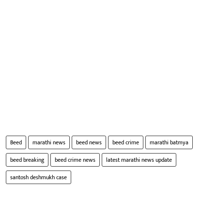
Beed
marathi news
beed news
beed crime
marathi batmya
beed breaking
beed crime news
latest marathi news update
santosh deshmukh case