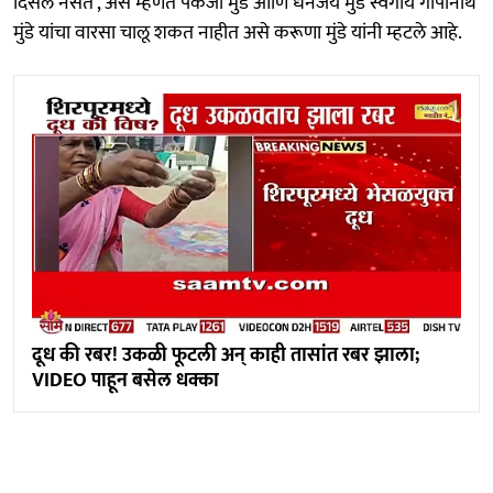
दिसले नसते', असं म्हणत पंकजा मुंडे आणि धनंजय मुंडे स्वर्गीय गोपीनाथ
मुंडे यांचा वारसा चालू शकत नाहीत असे करूणा मुंडे यांनी म्हटले आहे.
दूध की रबर! उकळी फूटली अन् काही तासांत रबर झाला;
VIDEO पाहून बसेल धक्का