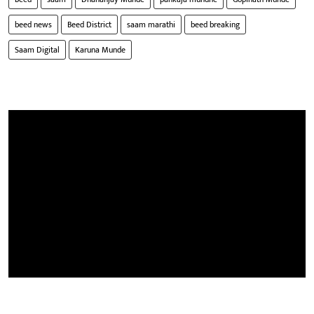
beed news
Beed District
saam marathi
beed breaking
Saam Digital
Karuna Munde