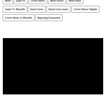
Beed
saam tv
Crime News
Beed Police
beed news
Saam Tv Marathi
beed crime
beed crime news
Crime News Udpate
Crime News in Marathi
Bajarang Sonawane