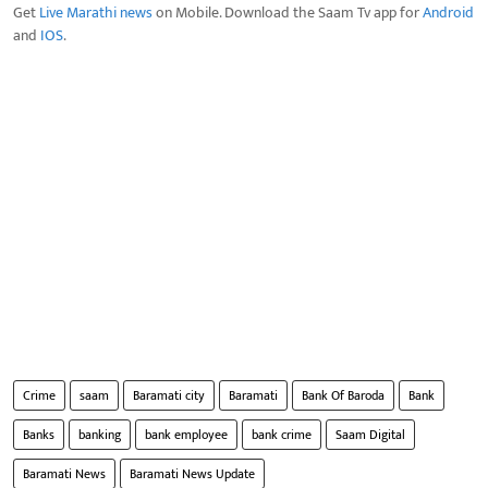
Get
Live Marathi news
on Mobile. Download the Saam Tv app for
Android
and
IOS
.
Crime
saam
Baramati city
Baramati
Bank Of Baroda
Bank
Banks
banking
bank employee
bank crime
Saam Digital
Baramati News
Baramati News Update