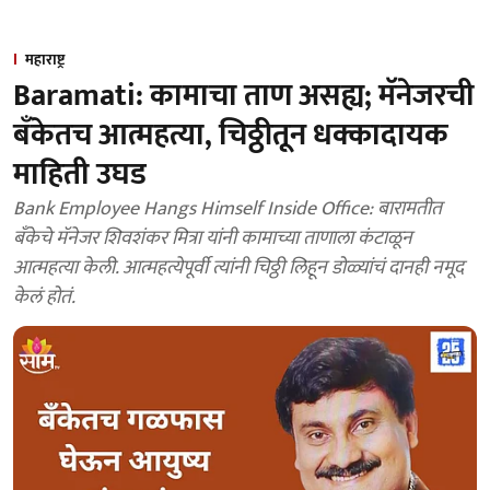
महाराष्ट्र
Baramati: कामाचा ताण असह्य; मॅनेजरची
बँकेतच आत्महत्या, चिठ्ठीतून धक्कादायक
माहिती उघड
Bank Employee Hangs Himself Inside Office: बारामतीत
बँकेचे मॅनेजर शिवशंकर मित्रा यांनी कामाच्या ताणाला कंटाळून
आत्महत्या केली. आत्महत्येपूर्वी त्यांनी चिठ्ठी लिहून डोळ्यांचं दानही नमूद
केलं होतं.