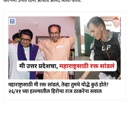
कल्पना उगले यांनी आपला आनंद व्यक्त केला.
महाराष्ट्रासाठी मी रक्त सांडलं, तेव्हा तुमचे योद्धे कुठं होते?
२६/११ च्या हल्ल्यातील हिरोचा राज ठाकरेंना सवाल