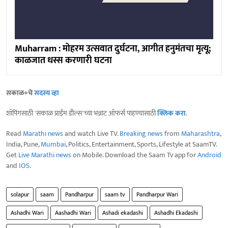
Muharram : मोहरम उत्सवात दुर्घटना, आगीत हनुमंतचा मृत्यू;
काळजात धस्स करणारी घटना
सकाळ+चे
सदस्य व्हा
शॉपिंगसाठी 'सकाळ प्राईम डील्स'च्या भन्नाट ऑफर्स पाहण्यासाठी
क्लिक करा
.
Read
Marathi news
and watch Live TV.
Breaking news
from
Maharashtra
,
India, Pune,
Mumbai
, Politics, Entertainment, Sports, Lifestyle at SaamTV.
Get
Live Marathi news
on Mobile. Download the Saam Tv app for
Android
and
IOS
.
solapur
saam
Pandharpur
saam tv
Pandharpur Wari
Ashadhi Wari
Aashadhi Wari
Ashadi ekadashi
Ashadhi Ekadashi