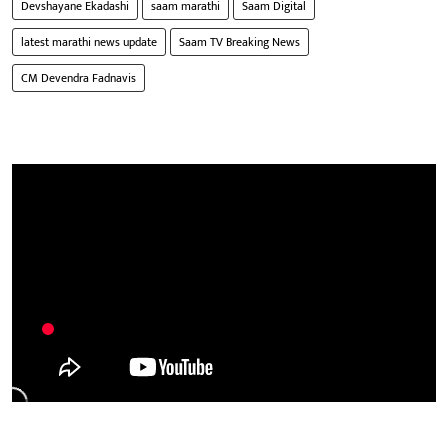
Devshayane Ekadashi
saam marathi
Saam Digital
latest marathi news update
Saam TV Breaking News
CM Devendra Fadnavis