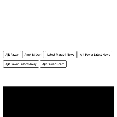
Ajit Pawar
Amol Mitkari
Latest Marathi News
Ajit Pawar Latest News
Ajit Pawar Passed Away
Ajit Pawar Death