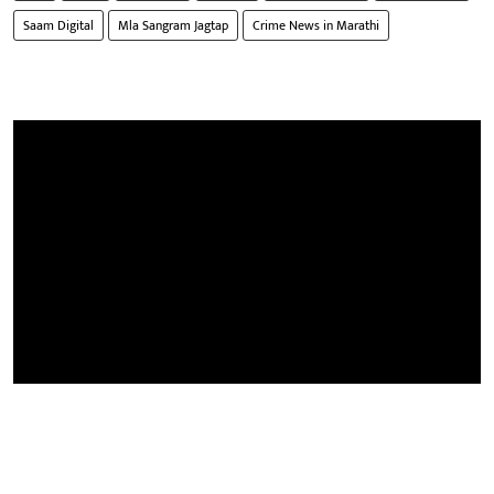
Saam Digital
Mla Sangram Jagtap
Crime News in Marathi