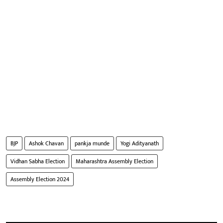
BJP
Ashok Chavan
pankja munde
Yogi Adityanath
Vidhan Sabha Election
Maharashtra Assembly Election
Assembly Election 2024