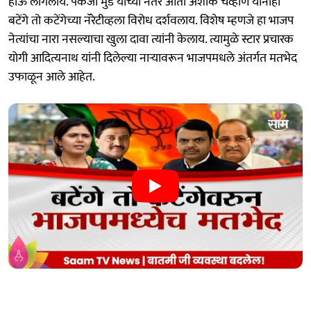
होऊ लागलाय. पंकजा मुंडे यांच्या नंतर आता अशोक चव्हाण यांनीही
बटेंगे तो कटेंगेच्या नॅरेटीव्हला विरोध दर्शवलाय. विशेष म्हणजे हा भाजप
नेत्यांचा नारा नसल्याचा खुला दावा त्यांनी केलाय. त्यामुळे स्टार प्रचारक
योगी आदित्यनाथ यांनी दिलेल्या नाऱ्यावरून भाजपमधले अंतर्गत मतभेद
उफाळून आले आहेत.