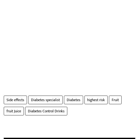
Side effects
Diabetes specialist
Diabetes
highest risk
Fruit
fruit Juice
Diabetes Control Drinks