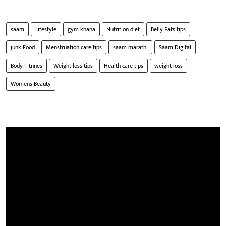
saam
Lifestyle
gym khana
Nutrition diet
Belly Fats tips
junk Food
Menstruation care tips
saam marathi
Saam Digital
Body Fitnnes
Weight loss tips
Health care tips
weight loss
Womens Beauty