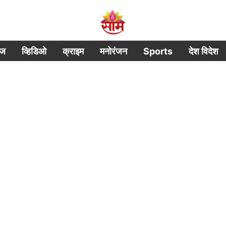
ीज
व्हिडिओ
क्राइम
मनोरंजन
Sports
देश विदेश