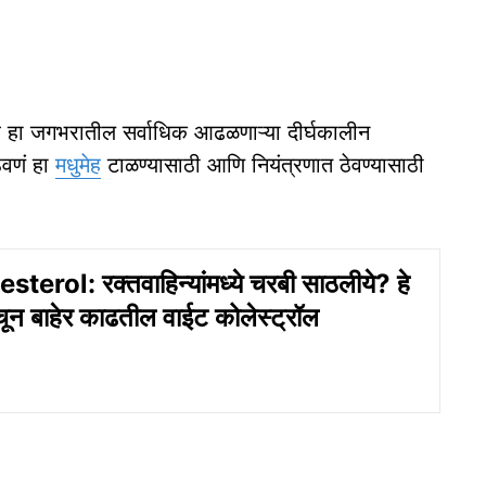
 हा जगभरातील सर्वाधिक आढळणाऱ्या दीर्घकालीन
ेवणं हा
मधुमेह
टाळण्यासाठी आणि नियंत्रणात ठेवण्यासाठी
erol: रक्तवाहिन्यांमध्ये चरबी साठलीये? हे
चून बाहेर काढतील वाईट कोलेस्ट्रॉल