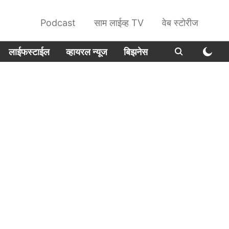
Podcast
साम लाईव्ह TV
वेब स्टोरीज
लाईफस्टाईल
व्हायरल न्यूज
बिझनेस