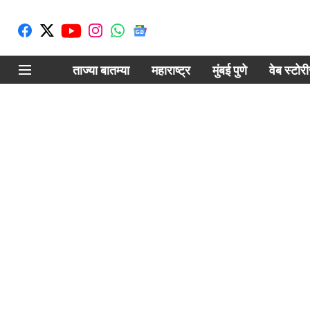
ताज्या बातम्या
महाराष्ट्र
मुंबई पुणे
वेब स्टोर