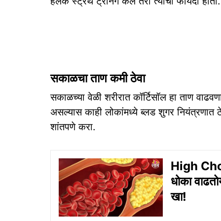
हलकं स्ट्रेंथ ट्रेनिंग केलं तरी त्याचा फायदा होतो.
सकाळचा ताण कमी ठेवा
सकाळच्या वेळी शरीरात कॉर्टिसॉल हा ताण वाढवणार
असल्यास काही लोकांमध्ये ब्लड शुगर नियंत्रणात
शांतपणे करा.
High Chole
धोका वाढतोय
खा!