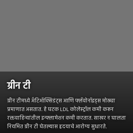
ग्रीन टी
ग्रीन टीमध्ये अँटिऑक्सिडंट्स आणि फ्लॅवोनॉइड्स मोठ्या
प्रमाणात असतात. हे घटक LDL कोलेस्ट्रॉल कमी करून
रक्तवाहिन्यांतील इन्फ्लामेशन कमी करतात. साखर न घालता
नियमित ग्रीन टी घेतल्यास हृदयाचे आरोग्य सुधारते.