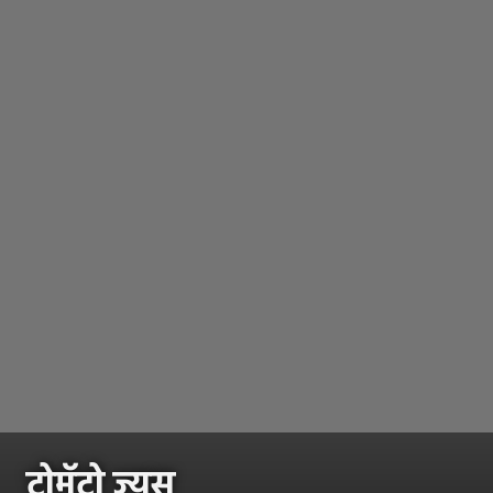
टोमॅटो ज्यूस