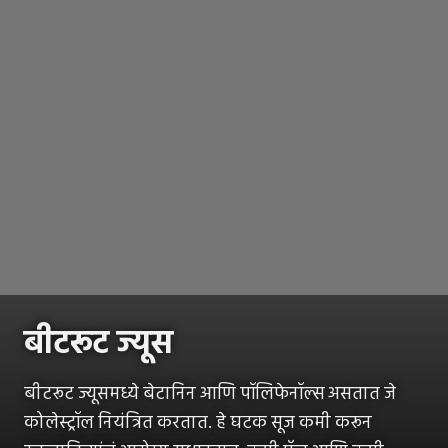
बीटरूट ज्यूस
बीटरूट ज्यूसमध्ये बेटानिन आणि पॉलिफेनॉल्स असतात जे
कोलेस्ट्रॉल नियंत्रित करतात. हे घटक सूज कमी करून