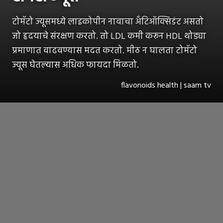
टोमॅटो ज्यूसमध्ये लाइकोपीन नावाचा अँटिऑक्सिडंट असतो
जो हृदयाचे संरक्षण करतो. तो LDL कमी करून HDL थोड्या
प्रमाणात वाढवण्यास मदत करतो. मीठ न घालता टोमॅटो
ज्यूस घेतल्यास अधिक फायदा मिळतो.
flavonoids health | saam tv