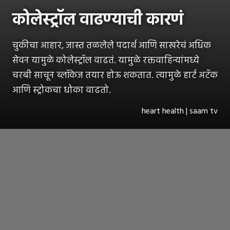
कोलेस्ट्रॉल वाढण्याची कारणं
चुकीचा आहार, जास्त तळलेले पदार्थ आणि साखरेचं अधिक
सेवन यामुळे कोलेस्ट्रॉल वाढतं. यामुळे रक्तवाहिन्यांमध्ये
चरबी साचून ब्लॉकेज तयार होऊ शकतात. त्यामुळे हार्ट अटॅक
आणि स्ट्रोकचा धोका वाढतो.
heart health | saam tv