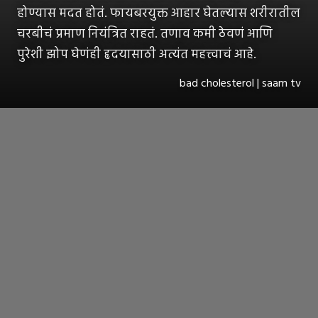
होण्यास मदत होतं. फायबरयुक्त आहार घेतल्यास शरीरातील
चरबीचं प्रमाण नियंत्रित राहतं. तणाव कमी ठेवणं आणि
पुरेशी झोप घेणंही हृदयासाठी अत्यंत महत्त्वाचं आहे.
bad cholesterol | saam tv