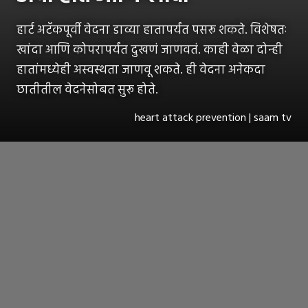
हार्ट अटॅकपूर्वी वेदना डाव्या हातापर्यंत पसरू शकते. विशेषतः
खांदा आणि कोपरापर्यंत दुखणं जाणवतं. काही वेळा दोन्ही
हातांमध्येही अस्वस्थता जाणवू शकते. ही वेदना अनेकदा
छातीतील वेदनेसोबत सुरू होते.
heart attack prevention | saam tv