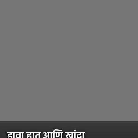
डावा हात आणि खांदा