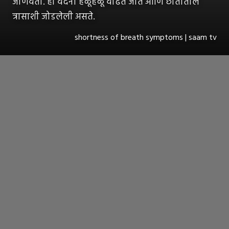
जाणवतो. ही वेदना हळूहळू वाढत जाते आणि छातीतील
त्रासाशी जोडलेली असते.
shortness of breath symptoms | saam tv