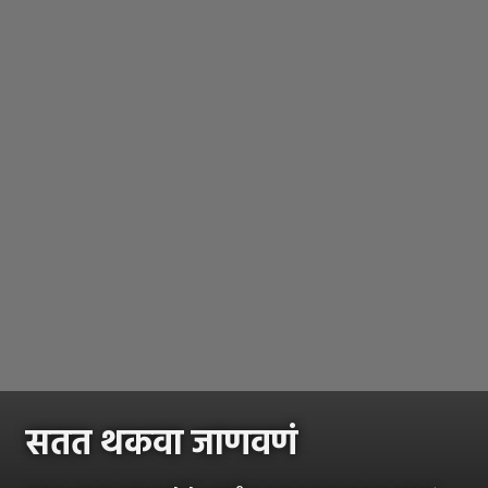
सतत थकवा जाणवणं