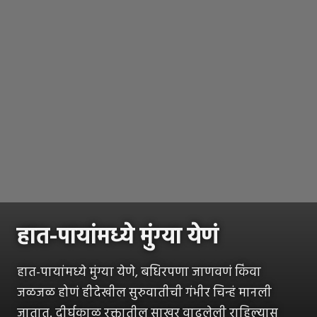
हात-पायांमध्ये मुंग्या येणं
हात-पायांमध्ये मुंग्या येणे, बधिरपणा जाणवणं किंवा
जळजळ होणं हीदेखील सुरुवातीची गंभीर चिन्हं मानली
जातात. दीर्घकाळ रक्तातील साखर वाढलेली राहिल्यास