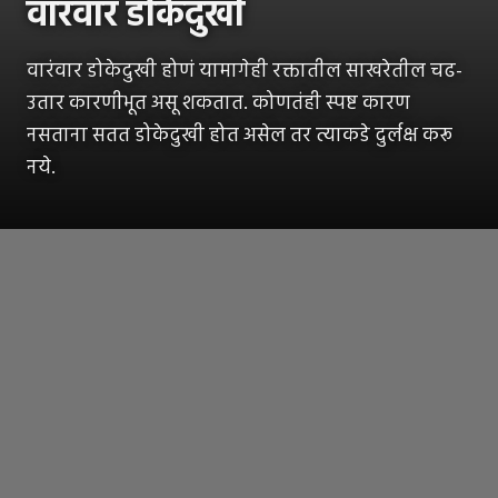
वारंवार डोकेदुखी
वारंवार डोकेदुखी होणं यामागेही रक्तातील साखरेतील चढ-
उतार कारणीभूत असू शकतात. कोणतंही स्पष्ट कारण
नसताना सतत डोकेदुखी होत असेल तर त्याकडे दुर्लक्ष करू
नये.