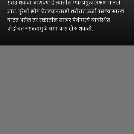
सतत थकवा जाणवणे हे त्यातील एक प्रमुख लक्षण मानलं
जातं. पुरेशी झोप घेतल्यानंतरही शरीरात ऊर्जा नसल्यासारखं
वाटत असेल तर रक्तातील साखर पेशींमध्ये व्यवस्थित
पोहोचत नसल्यामुळे असा त्रास होऊ शकतो.