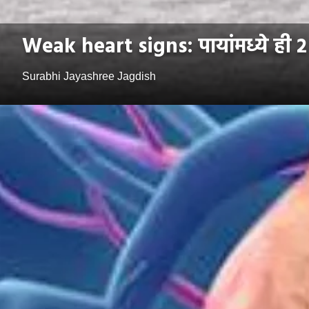
Weak heart signs: पायांमध्ये ही 
Surabhi Jayashree Jagdish