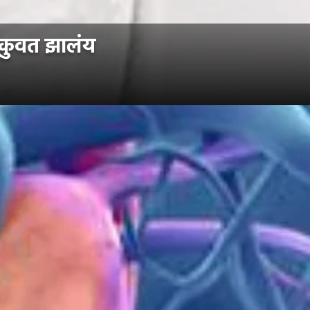
मकुवत झालंय