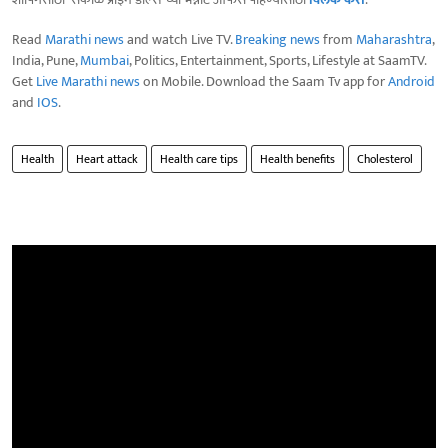
Read
Marathi news
and watch Live TV.
Breaking news
from
Maharashtra
,
India, Pune,
Mumbai
, Politics, Entertainment, Sports, Lifestyle at SaamTV.
Get
Live Marathi news
on Mobile. Download the Saam Tv app for
Android
and
IOS
.
Health
Heart attack
Health care tips
Health benefits
Cholesterol