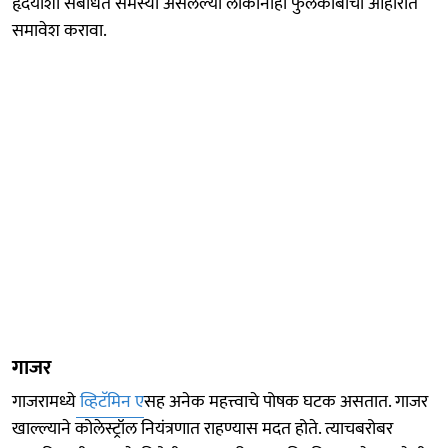
हृदयाशी संबंधित समस्या असलेल्या लोकांनीही फुलकोबीचा आहारात
समावेश करावा.
गाजर
गाजरामध्ये
व्हिटॅमिन ए
सह अनेक महत्त्वाचे पोषक घटक असतात. गाजर
खाल्ल्याने कोलेस्ट्रॉल नियंत्रणात राहण्यास मदत होते. त्याचबरोबर