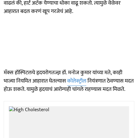
वाढलं की, हार्ट अटॅक येण्याचा धोका वाढू शकतो. त्यामुळे वेळेवर
आहारात बदल करणं खूप गरजेचं आहे.
मॅक्स हॉस्पिटलचे हृदयरोगतज्ज्ञ डॉ. मनोज कुमार यांच्या मते, काही
भाज्या नियमित आहारात घेतल्यास
कोलेस्ट्रॉल
नियंत्रणात ठेवण्यास मदत
होऊ शकते. यामुळे हृदयाचं आरोग्यही चांगले राहण्यास मदत मिळते.