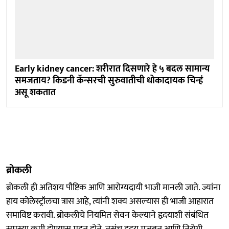
Early kidney cancer: शरीरात दिसणारे हे ५ बदल सामान्य
समजताय? किडनी कॅन्सरची सुरुवातीची धोकादायक चिन्हं
असू शकतात
ब्रोकली
ब्रोकली ही अतिशय पौष्टिक आणि आरोग्यदायी भाजी मानली जाते. ज्यांना
हाय कोलेस्ट्रॉलचा त्रास आहे, त्यांनी शक्य असल्यास ही भाजी आहारात
समाविष्ट करावी. ब्रोकलीचे नियमित सेवन केल्याने हृदयाशी संबंधित
समस्या कमी होण्यास मदत होते. तसंच हृदय मजबूत आणि निरोगी