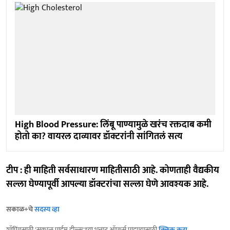
High Blood Pressure: लिंबू पाण्यामुळे खरंच रक्तदाब कमी
होतो का? वायरल दाव्यावर डॉक्टरांनी सांगितलं सत्य
टीप : ही माहिती सर्वसाधारण माहितीसाठी आहे. कोणताही वैद्यकीय
सल्ला घेण्यापूर्वी आपल्या डॉक्टरांचा सल्ला घेणे आवश्यक आहे.
सकाळ+चे
सदस्य व्हा
शॉपिंगसाठी 'सकाळ प्राईम डील्स'च्या भन्नाट ऑफर्स पाहण्यासाठी
क्लिक करा
.