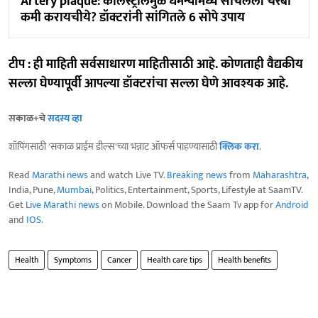
Artery plaque: कोलेस्ट्रॉलमुळे धमन्यांमध्ये साचलेली चरबी
कमी करायचीये? डॉक्टरांनी सांगितले 6 सोपे उपाय
टीप : ही माहिती सर्वसाधारण माहितीसाठी आहे. कोणताही वैद्यकीय
सल्ला घेण्यापूर्वी आपल्या डॉक्टरांचा सल्ला घेणे आवश्यक आहे.
सकाळ+चे
सदस्य व्हा
शॉपिंगसाठी 'सकाळ प्राईम डील्स'च्या भन्नाट ऑफर्स पाहण्यासाठी
क्लिक करा
.
Read
Marathi news
and watch Live TV.
Breaking news
from
Maharashtra
,
India, Pune,
Mumbai
, Politics, Entertainment, Sports, Lifestyle at SaamTV.
Get
Live Marathi news
on Mobile. Download the Saam Tv app for
Android
and
IOS
.
Health
Symptoms
Cancer
Health care tips
Health benefits