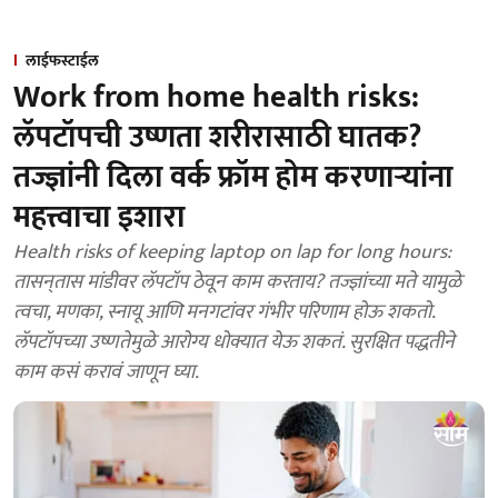
लाईफस्टाईल
Work from home health risks:
लॅपटॉपची उष्णता शरीरासाठी घातक?
तज्ज्ञांनी दिला वर्क फ्रॉम होम करणाऱ्यांना
महत्त्वाचा इशारा
Health risks of keeping laptop on lap for long hours:
तासन्‌तास मांडीवर लॅपटॉप ठेवून काम करताय? तज्ज्ञांच्या मते यामुळे
त्वचा, मणका, स्नायू आणि मनगटांवर गंभीर परिणाम होऊ शकतो.
लॅपटॉपच्या उष्णतेमुळे आरोग्य धोक्यात येऊ शकतं. सुरक्षित पद्धतीने
काम कसं करावं जाणून घ्या.