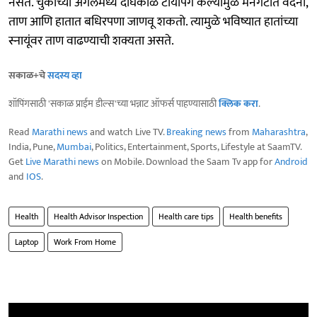
नसते. चुकीच्या अँगलमध्ये दीर्घकाळ टायपिंग केल्यामुळे मनगटात वेदना,
ताण आणि हातात बधिरपणा जाणवू शकतो. त्यामुळे भविष्यात हातांच्या
स्नायूंवर ताण वाढण्याची शक्यता असते.
सकाळ+चे
सदस्य व्हा
शॉपिंगसाठी 'सकाळ प्राईम डील्स'च्या भन्नाट ऑफर्स पाहण्यासाठी
क्लिक करा
.
Read
Marathi news
and watch Live TV.
Breaking news
from
Maharashtra
,
India, Pune,
Mumbai
, Politics, Entertainment, Sports, Lifestyle at SaamTV.
Get
Live Marathi news
on Mobile. Download the Saam Tv app for
Android
and
IOS
.
Health
Health Advisor Inspection
Health care tips
Health benefits
Laptop
Work From Home