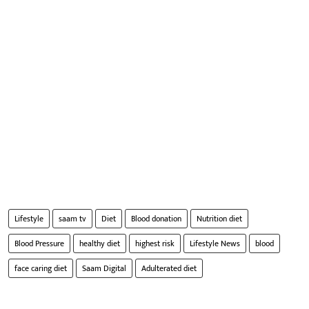
Lifestyle
saam tv
Diet
Blood donation
Nutrition diet
Blood Pressure
healthy diet
highest risk
Lifestyle News
blood
face caring diet
Saam Digital
Adulterated diet