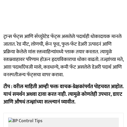
ट्रान्स फॅट्स आणि सॅच्युरेटेड फॅट्स असलेले पदार्थही धोकादायक मानले
जातात. रेड मीट, लोणची, कॅन फूड, फुल-फॅट डेअरी उत्पादनं आणि
प्रक्रिया केलेले मांस रक्तवाहिन्यांमध्ये प्लाक तयार करतात. त्यामुळे
रक्तप्रवाहावर परिणाम होऊन हृदयविकाराचा धोका वाढतो. तज्ज्ञांच्या मते,
अशा पदार्थांऐवजी मासे, कडधान्ये, कमी फॅट असलेले डेअरी पदार्थ आणि
वनस्पतीजन्य फॅट्सचा वापर करावा.
टीप : वरील माहिती आम्ही फक्त वाचक-प्रेक्षकांपर्यंत पोहचवत आहोत.
याचं समर्थन अथवा दावा करत नाही. त्यामुळे कोणतेही उपचार, डाएट
आणि औषधं तज्ज्ञांच्या सल्ल्यानं घ्यावीत.