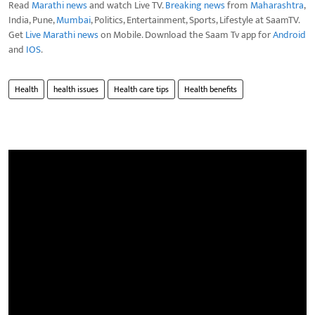
Read
Marathi news
and watch Live TV.
Breaking news
from
Maharashtra
,
India, Pune,
Mumbai
, Politics, Entertainment, Sports, Lifestyle at SaamTV.
Get
Live Marathi news
on Mobile. Download the Saam Tv app for
Android
and
IOS
.
Health
health issues
Health care tips
Health benefits