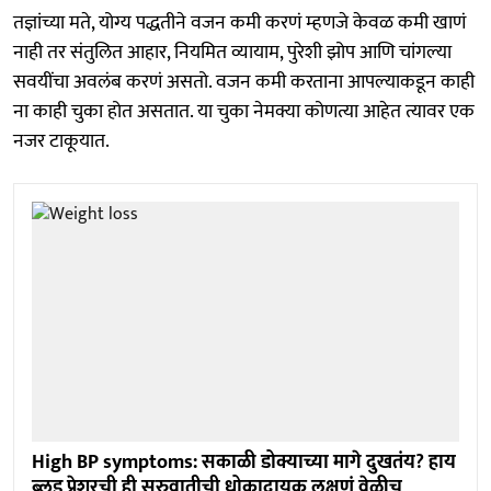
तज्ञांच्या मते, योग्य पद्धतीने वजन कमी करणं म्हणजे केवळ कमी खाणं
नाही तर संतुलित आहार, नियमित व्यायाम, पुरेशी झोप आणि चांगल्या
सवयींचा अवलंब करणं असतो. वजन कमी करताना आपल्याकडून काही
ना काही चुका होत असतात. या चुका नेमक्या कोणत्या आहेत त्यावर एक
नजर टाकूयात.
High BP symptoms: सकाळी डोक्याच्या मागे दुखतंय? हाय
ब्लड प्रेशरची ही सुरुवातीची धोकादायक लक्षणं वेळीच