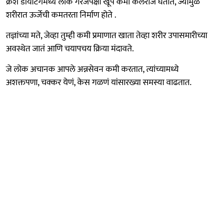
क्रॅश डायटिंगमध्ये लोक गरजेपेक्षा खूप कमी कॅलरीज घेतात, ज्यामुळे
शरीरात ऊर्जेची कमतरता निर्माण होते .
तज्ञांच्या मते, जेव्हा तुम्ही कमी प्रमाणात खाता तेव्हा शरीर उपासमारीच्या
अवस्थेत जातं आणि चयापचय क्रिया मंदावते.
जे लोक अचानक आपले अन्नसेवन कमी करतात, त्यांच्यामध्ये
अशक्तपणा, चक्कर येणं, केस गळणं यांसारख्या समस्या वाढतात.