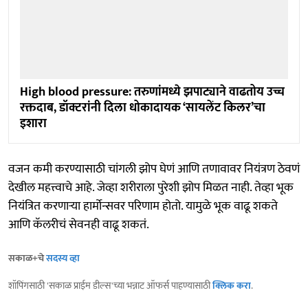
High blood pressure: तरुणांमध्ये झपाट्याने वाढतोय उच्च
रक्तदाब, डॉक्टरांनी दिला धोकादायक ‘सायलेंट किलर’चा
इशारा
वजन कमी करण्यासाठी चांगली झोप घेणं आणि तणावावर नियंत्रण ठेवणं
देखील महत्त्वाचे आहे. जेव्हा शरीराला पुरेशी झोप मिळत नाही. तेव्हा भूक
नियंत्रित करणाऱ्या हार्मोन्सवर परिणाम होतो. यामुळे भूक वाढू शकते
आणि कॅलरीचं सेवनही वाढू शकतं.
सकाळ+चे
सदस्य व्हा
शॉपिंगसाठी 'सकाळ प्राईम डील्स'च्या भन्नाट ऑफर्स पाहण्यासाठी
क्लिक करा
.