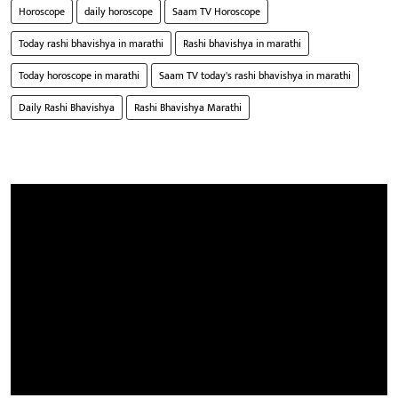
Horoscope
daily horoscope
Saam TV Horoscope
Today rashi bhavishya in marathi
Rashi bhavishya in marathi
Today horoscope in marathi
Saam TV today's rashi bhavishya in marathi
Daily Rashi Bhavishya
Rashi Bhavishya Marathi