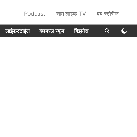
Podcast
साम लाईव्ह TV
वेब स्टोरीज
लाईफस्टाईल
व्हायरल न्यूज
बिझनेस