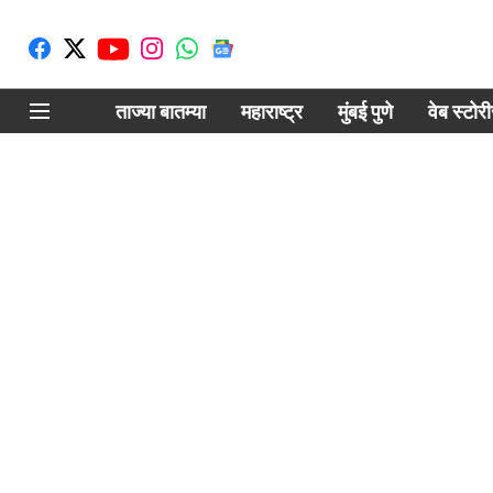
ताज्या बातम्या
महाराष्ट्र
मुंबई पुणे
वेब स्टोर