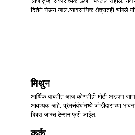
आज तुम्ही सकारात्मक ऊर्जेने भरलेले राहाल. नवीन 
दिशेने घेऊन जाल.व्यावसायिक क्षेत्रातही चांगले 
मिथुन
आर्थिक बाबतीत आज कोणतीही मोठी अडचण जाणव
आवश्यक आहे. प्रेमसंबंधांमध्ये जोडीदाराच्या भा
दिवस जास्त टेन्शन फ्री जाईल.
कर्क