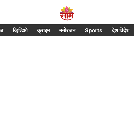
ीज
व्हिडिओ
क्राइम
मनोरंजन
Sports
देश विदेश