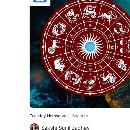
Tuesday Horoscope
Saam tv
Sakshi Sunil Jadhav