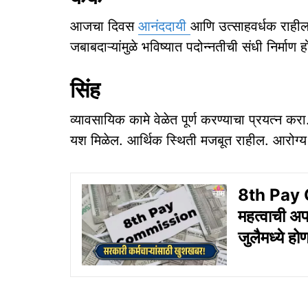
आजचा दिवस
आनंददायी
आणि उत्साहवर्धक राहील
जबाबदाऱ्यांमुळे भविष्यात पदोन्नतीची संधी निर्माण
सिंह
व्यावसायिक कामे वेळेत पूर्ण करण्याचा प्रयत्न कर
यश मिळेल. आर्थिक स्थिती मजबूत राहील. आरोग्य
8th Pay C
महत्वाची अपडे
जुलैमध्ये हो