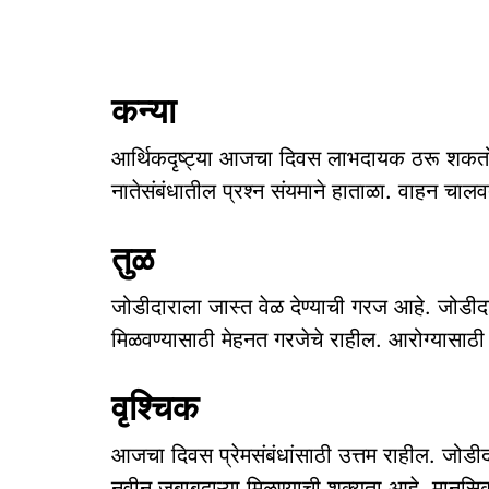
कन्या
आर्थिकदृष्ट्या आजचा दिवस लाभदायक ठरू शकतो
नातेसंबंधातील प्रश्न संयमाने हाताळा. वाहन चाल
तुळ
जोडीदाराला जास्त वेळ देण्याची गरज आहे. जोडी
मिळवण्यासाठी मेहनत गरजेचे राहील. आरोग्यासाठी
वृश्चिक
आजचा दिवस प्रेमसंबंधांसाठी उत्तम राहील. जोडी
नवीन जबाबदाऱ्या मिळण्याची शक्यता आहे. मानसिक 