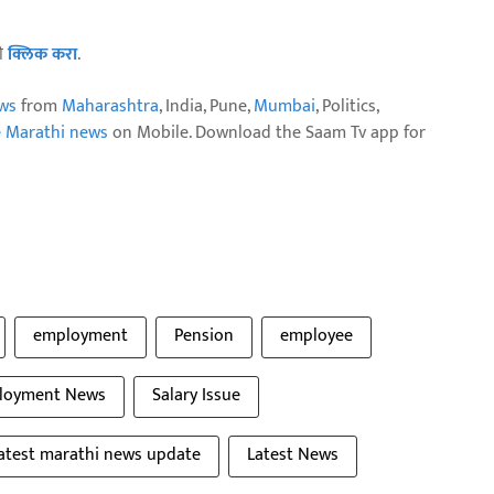
ठी
क्लिक करा
.
ws
from
Maharashtra
, India, Pune,
Mumbai
, Politics,
e Marathi news
on Mobile. Download the Saam Tv app for
employment
Pension
employee
loyment News
Salary Issue
latest marathi news update
Latest News