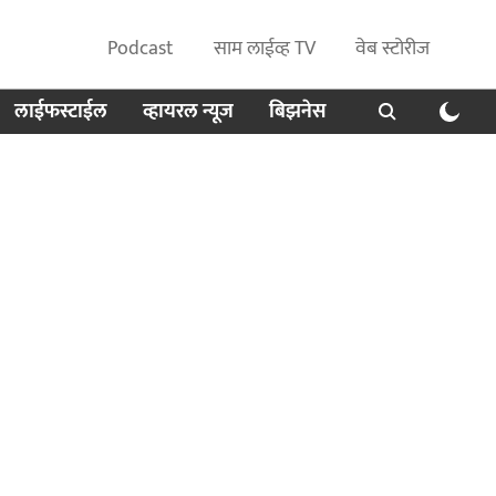
Podcast
साम लाईव्ह TV
वेब स्टोरीज
लाईफस्टाईल
व्हायरल न्यूज
बिझनेस