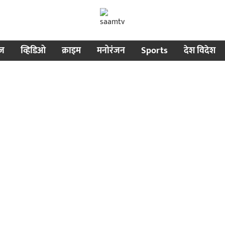
ीज
व्हिडिओ
क्राइम
मनोरंजन
Sports
देश विदेश