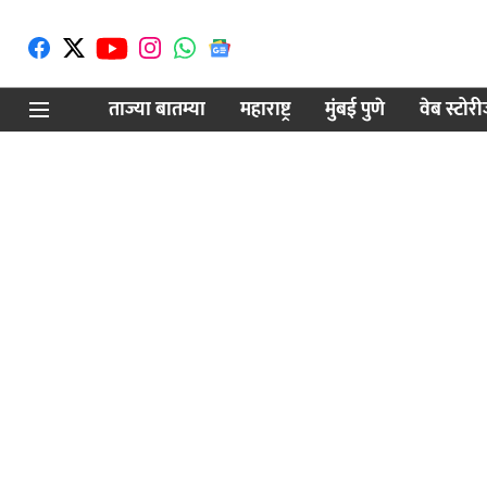
ताज्या बातम्या
महाराष्ट्र
मुंबई पुणे
वेब स्टोर