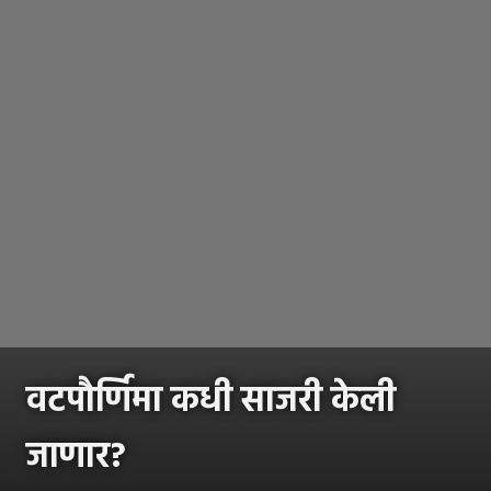
वटपौर्णिमा कधी साजरी केली
जाणार?