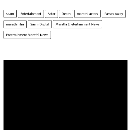
saam
Entertainment
Actor
Death
marathi actors
Passes Away
marathi film
Saam Digital
Marathi Enetertainment News
Entertainment Marathi News