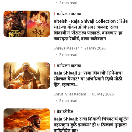
2
min read
मनोरंजन बातम्या
Riteish - Raja Shivaji Collection : रितेश
भाऊंचा बॉक्स ऑफिसवर जलवा; 'राजा
शिवाजी'नं 'सैराट'ला पछाडलं, बनवणार 'हा'
जबरदस्त रेकॉर्ड, वाचा कलेक्शन
Shreya Maskar
21 May 2026
2
min read
मनोरंजन बातम्या
Raja Shivaji 2: 'राजा शिवाजी' सिनेमाचा
सीक्वल येणार? या अभिनेत्याने दिली मोठी
हिंट, म्हणाला...
Shruti Vilas Kadam
05 May 2026
2
min read
वेब स्टोरीज
Raja Shivaji: राजा शिवाजी चित्रपटाचं शूटिंग
महाराष्ट्रात कुठे झालंय? ही ४ ठिकाणं तुम्हाला
माहितीयेत का?