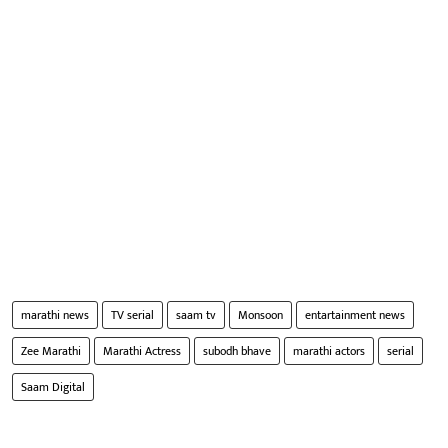
marathi news
TV serial
saam tv
Monsoon
entartainment news
Zee Marathi
Marathi Actress
subodh bhave
marathi actors
serial
Saam Digital