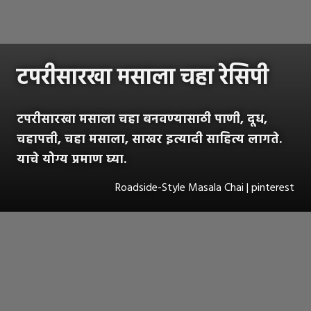
टपरीसारखा मसाला चहा रेसिपी
टपरीसारखा मसाला चहा बनवण्यासाठी पाणी, दूध,
चहापत्ती, चहा मसाला, साखर इत्यादी साहित्य लागते.
याचे योग्य प्रमाण घ्या.
Roadside-Style Masala Chai | pinterest