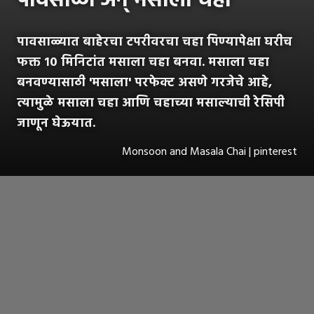
पावसाळा अन् मसाला चहा
पावसाळ्यात बाहेरचा टपरीवरचा चहा पिण्यापेक्षा घरीच
फक्त १० मिनिटांत मसाला चहा बनवा. मसाला चहा
बनवण्यासाठी 'मसाला' परफेक्ट असणे गरजेचे आहे,
त्यामुळे मसाला चहा आणि चहाच्या मसाल्याची रेसिपी
जाणून घेऊयात.
Monsoon and Masala Chai | pinterest