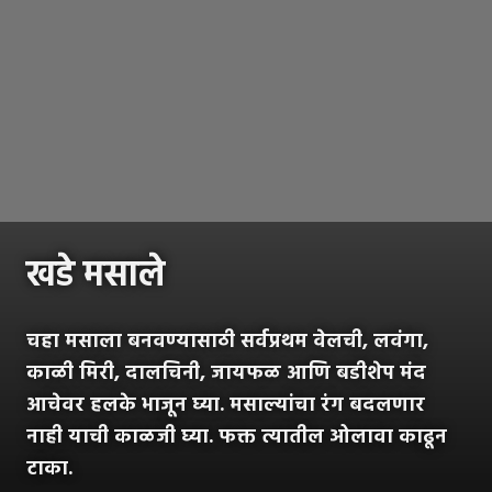
खडे मसाले
चहा मसाला बनवण्यासाठी सर्वप्रथम वेलची, लवंगा,
काळी मिरी, दालचिनी, जायफळ आणि बडीशेप मंद
आचेवर हलके भाजून घ्या. मसाल्यांचा रंग बदलणार
नाही याची काळजी घ्या. फक्त त्यातील ओलावा काढून
टाका.