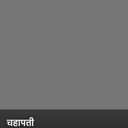
चहापत्ती