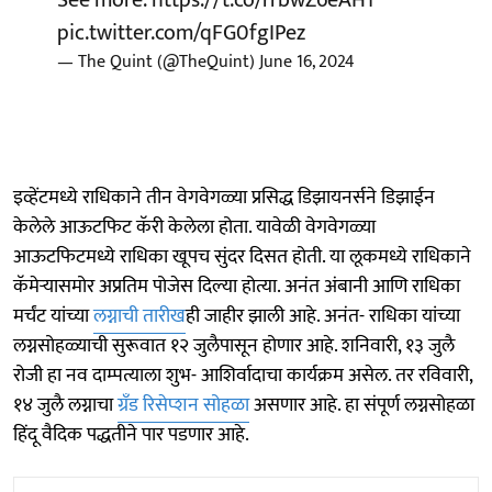
See more:
https://t.co/rrbwZ6eAH1
pic.twitter.com/qFG0fgIPez
— The Quint (@TheQuint)
June 16, 2024
इव्हेंटमध्ये राधिकाने तीन वेगवेगळ्या प्रसिद्ध डिझायनर्सने डिझाईन
केलेले आऊटफिट कॅरी केलेला होता. यावेळी वेगवेगळ्या
आऊटफिटमध्ये राधिका खूपच सुंदर दिसत होती. या लूकमध्ये राधिकाने
कॅमेऱ्यासमोर अप्रतिम पोजेस दिल्या होत्या. अनंत अंबानी आणि राधिका
मर्चंट यांच्या
लग्नाची तारीख
ही जाहीर झाली आहे. अनंत- राधिका यांच्या
लग्नसोहळ्याची सुरूवात १२ जुलैपासून होणार आहे. शनिवारी, १३ जुलै
रोजी हा नव दाम्पत्याला शुभ- आशिर्वादाचा कार्यक्रम असेल. तर रविवारी,
१४ जुलै लग्नाचा
ग्रँड रिसेप्शन सोहळा
असणार आहे. हा संपूर्ण लग्नसोहळा
हिंदू वैदिक पद्धतीने पार पडणार आहे.