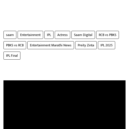
saam
Entertainment
IPL
Actress
Saam Digital
RCB vs PBKS
PBKS vs RCB
Entertainment Marathi News
Preity Zinta
IPL 2025
IPL Final