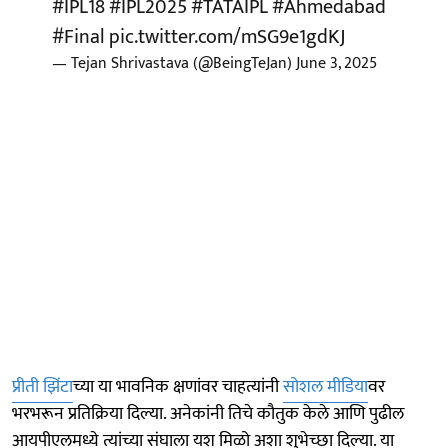
#IPL18
#IPL2025
#TATAIPL
#Ahmedabad
#Final
pic.twitter.com/mSG9e1gdKJ
— Tejan Shrivastava (@BeingTeJan)
June 3, 2025
प्रीती झिंटा
च्या या भावनिक क्षणांवर चाहत्यांनी
सोशल मीडिया
वर
भरभरून प्रतिक्रिया दिल्या. अनेकांनी तिचे कौतुक केले आणि पुढील
आयपीएलमध्ये त्यांच्या संघाला यश मिळो अशा शुभेच्छा दिल्या. या