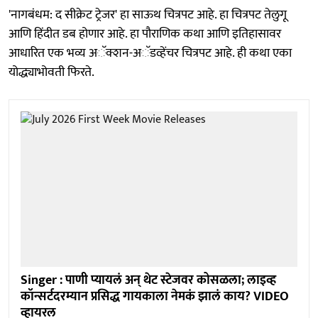
'नागबंधम: द सीक्रेट ट्रेजर' हा साऊथ चित्रपट आहे. हा चित्रपट तेलुगू
आणि हिंदीत डब होणार आहे. हा पौराणिक कथा आणि इतिहासावर
आधारित एक भव्य अॅक्शन-अॅडव्हेंचर चित्रपट आहे. ही कथा एका
योद्ध्याभोवती फिरते.
Singer : पाणी प्यायलं अन् थेट स्टेजवर कोसळला; लाइव्ह
कॉन्सर्टदरम्यान प्रसिद्ध गायकाला नेमकं झालं काय? VIDEO
व्हायरल