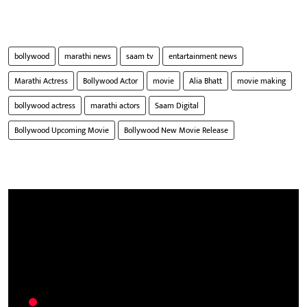
bollywood
marathi news
saam tv
entartainment news
Marathi Actress
Bollywood Actor
movie
Alia Bhatt
movie making
bollywood actress
marathi actors
Saam Digital
Bollywood Upcoming Movie
Bollywood New Movie Release