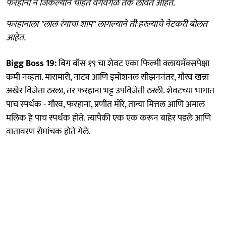
फरहाना न जिंकल्याने चाहते वेगवेगळे तर्क लावत आहेत.
फरहानाला "लाल रंगाचा शाप" लागल्याने ती हरल्याचे नेटकरी बोलत
आहेत.
Bigg Boss 19:
बिग बॉस १९ चा शेवट एका फिल्मी क्लायमॅक्सपेक्षा
कमी नव्हता. मारामारी, नाट्य आणि इमोशनल सीझननंतर, गौरव खन्ना
अखेर विजेता ठरला, तर फरहाना भट्ट उपविजेती ठरली. शेवटच्या भागात
पाच स्पर्धक - गौरव, फरहाना, प्रणीत मोरे, तान्या मित्तल आणि अमाल
मलिक हे पाच स्पर्धक होते. त्यापैकी एक एक करून बाहेर पडले आणि
वातावरण रोमांचक होते गेले.