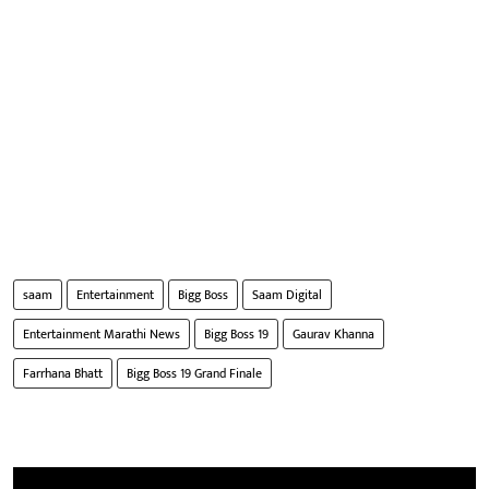
saam
Entertainment
Bigg Boss
Saam Digital
Entertainment Marathi News
Bigg Boss 19
Gaurav Khanna
Farrhana Bhatt
Bigg Boss 19 Grand Finale