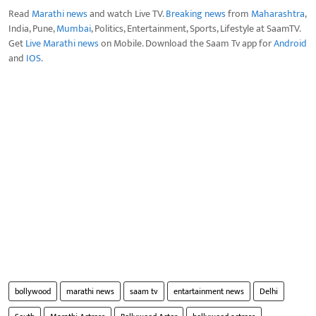
Read
Marathi news
and watch Live TV.
Breaking news
from
Maharashtra
,
India, Pune,
Mumbai
, Politics, Entertainment, Sports, Lifestyle at SaamTV.
Get
Live Marathi news
on Mobile. Download the Saam Tv app for
Android
and
IOS
.
bollywood
marathi news
saam tv
entartainment news
Delhi