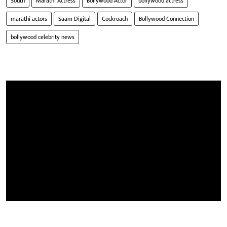
South
Marathi Actress
Bollywood Actor
bollywood actress
marathi actors
Saam Digital
Cockroach
Bollywood Connection
bollywood celebrity news