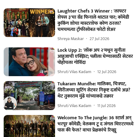
Laughter Chefs 3 Winner : 'लाफ्टर
शेफ्स ३'चा ग्रँड फिनाले थाटात पार; कॉमेडी
कुकिंग शोचा मास्टरशेफ कोण ठरला?
चमचमत्या ट्रॉफीसोबत फोटो शेअर
Shreya Maskar
27 Jul 2026
Lock Upp 2: 'लॉक अप २'मधून सुनीता
आहुजाची एक्झिट; पत्नीला घेण्यासाठी सेटवर
पोहोचला गोविंदा
Shruti Vilas Kadam
12 Jul 2026
Tukaram Mundhe: मालिका, चित्रपट,
सिरीजच्या शूटिंग सेटवर निकृष्ट दर्जाचे अन्न?
थेट तुकाराम मुंढे यांच्याकडे तक्रार
Shruti Vilas Kadam
11 Jul 2026
Welcome To The Jungle: 36 स्टार्स अन्
भरपूर कॉमेडी; वेलकम टू द जंगल थिएटरमध्ये
पास की फेल? वाचा प्रेक्षकांचे रिव्ह्यू