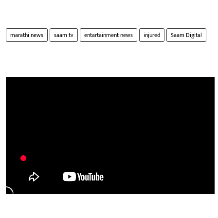
marathi news
saam tv
entartainment news
injured
Saam Digital