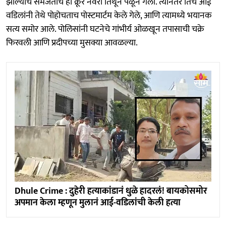
झाल्याचे समजताच हा क्रूर नवरा तिथून पळून गेला. त्यानंतर तिचे आई
वडिलांनी तेथे पोहोचताच पोस्टमार्टम केले गेले, आणि त्यामध्ये भयानक
सत्य समोर आले. पोलिसांनी घटनेचे गांभीर्य ओळखून तपासाची चक्रे
फिरवली आणि प्रदीपच्या मुसक्या आवळल्या.
Dhule Crime : दुहेरी हत्याकांडानं धुळे हादरलं! बायकोसमोर
अपमान केला म्हणून मुलानं आई-वडिलांची केली हत्या