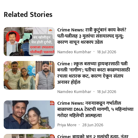
Related Stories
Crime News: रात्री कुटुंबानं काय केलं?
पती-पत्नीसह ३ मुलांचा संशयास्पद मृत्यू;
कारण वाचून थरकाप उडेल
Namdeo Kumbhar
18 Jul 2026
Crime : स्कूल बसच्या ड्रायव्हरसाठी पत्नी
बनली 'नागीण'; पतीचा काटा काढण्यासाठी
रचला थरारक कट, कारण ऐकून संताप
अनावर होईल
Namdeo Kumbhar
18 Jul 2026
Crime News: नवऱ्याकडून गर्भातील
बाळाच्या DNA टेस्टची मागणी, ५ महिन्यांच्या
गरोदर महिलेची आत्महत्या
Priya More
28 Jun 2026
Crime: बायको अन् २ मुलांची हत्या, नंतर