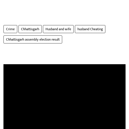
Crime
Chhattisgarh
Husband and wife
husband Cheating
Chhattisgarh assembly election result