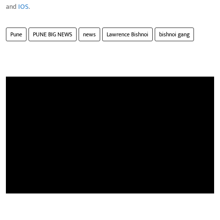
and
IOS
.
Pune
PUNE BIG NEWS
news
Lawrence Bishnoi
bishnoi gang