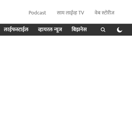
Podcast
साम लाईव्ह TV
वेब स्टोरीज
लाईफस्टाईल
व्हायरल न्यूज
बिझनेस