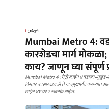
मुंबई/पुणे
Mumbai Metro 4: वडाळ
कारशेडचा मार्ग मोकळा; 
काय? जाणून घ्या संपूर्ण 
Mumbai Metro 4 : मेट्रो लाईन ४ वडाळा–मुलुंड–ठाणे–कासारवडवली या मार्गावर धावणार असून, लाईन ४एचा
विस्तार कासारवडवली ते गायमुखपर्यंत करण्यात आला 
लाईन ४ए वर २ स्थानके आहेत.