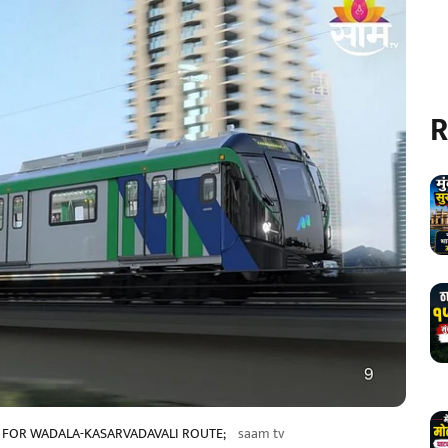
R
D FOR WADALA-KASARVADAVALI ROUTE;
saam tv