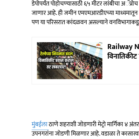
डेपोपर्यंत पोहोचण्यासाठी ६५ मीटर लांबीचा अॅप्रो
जाणार आहे. ही जमीन एमएमआरडीएच्या माध्यमातून व
पण या परिसरात कांदळवन असल्याने वनविभागाकडू
Railway Ne
विनातिकीट प
मुंबईला
ठाणे शहराशी जोडणारी मेट्रो मार्गिका ४ अंत
उपनगरांना जोडणी मिळणार आहे. वडाळा ते कासारवडवल