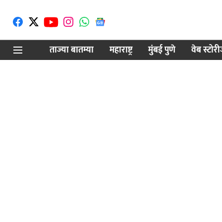
ताज्या बातम्या
महाराष्ट्र
मुंबई पुणे
वेब स्टोर