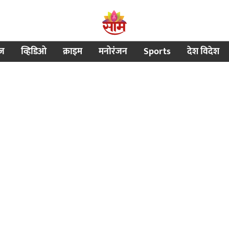
ीज
व्हिडिओ
क्राइम
मनोरंजन
Sports
देश विदेश