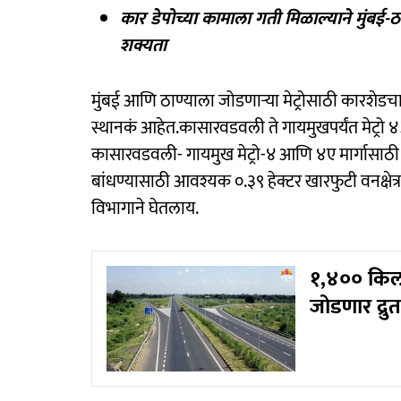
कार डेपोच्या कामाला गती मिळाल्याने मुंबई-ठाणे
शक्यता
मुंबई आणि ठाण्याला जोडणाऱ्या मेट्रोसाठी कारशेडच
स्थानकं आहेत.कासारवडवली ते गायमुखपर्यंत मेट्रो 
कासारवडवली- गायमुख मेट्रो-४ आणि ४ए मार्गासाठी 
बांधण्यासाठी आवश्यक ०.३९ हेक्टर खारफुटी वनक्षे
विभागाने घेतलाय.
१,४०० किलोम
जोडणार द्रुतग