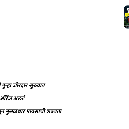
 पुन्हा जोरदार सुरुवात
ी ऑरेंज अलर्ट
सून मुसळधार पावसाची शक्यता