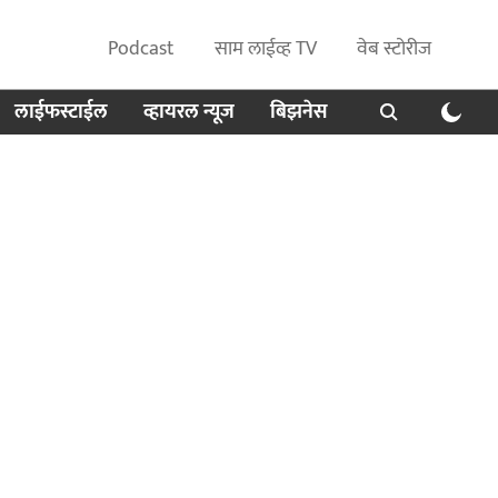
Podcast
साम लाईव्ह TV
वेब स्टोरीज
लाईफस्टाईल
व्हायरल न्यूज
बिझनेस