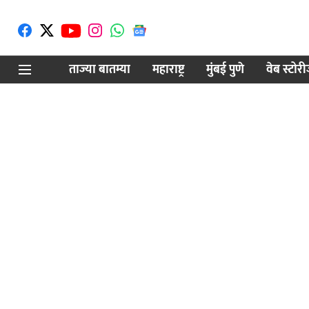
ताज्या बातम्या
महाराष्ट्र
मुंबई पुणे
वेब स्टोर