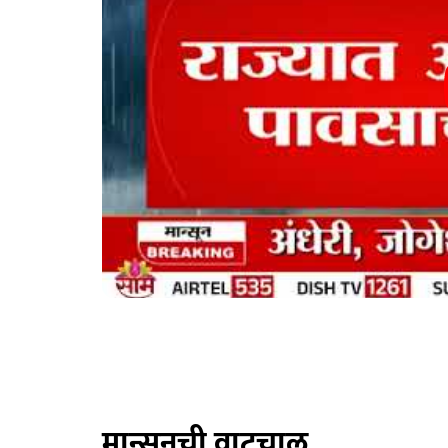
मान्सूनची वाटचाल