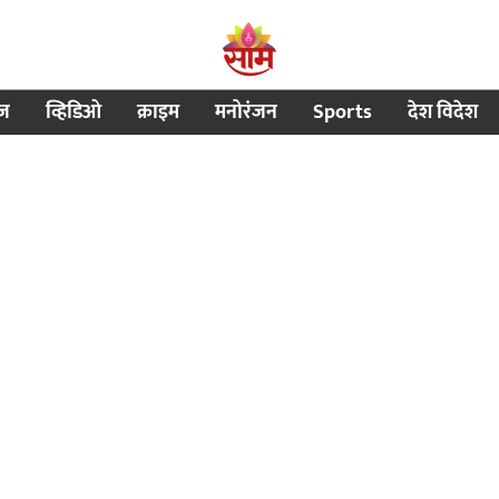
ीज
व्हिडिओ
क्राइम
मनोरंजन
Sports
देश विदेश