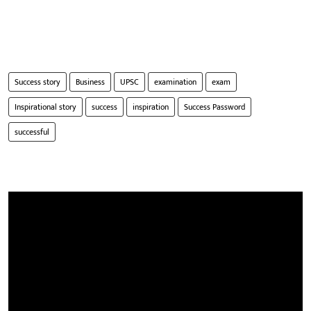
Success story
Business
UPSC
examination
exam
Inspirational story
success
inspiration
Success Password
successful