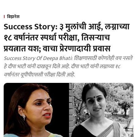
बिझनेस
Success Story: ३ मुलांची आई, लग्नाच्या
१८ वर्षानंतर स्पर्धा परीक्षा, तिसऱ्याच
प्रयत्नात यश; वाचा प्रेरणादायी प्रवास
Success Story Of Deepa Bhati: शिक्षणासाठी कोणतेही वय नसते
हे दीपा भाटी यांनी दाखवून दिले आहे. दीपा भाटी यांनी लग्नाच्या १८
वर्षानंतर यूपीपीएससी परीक्षा दिली आहे.