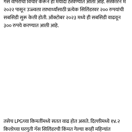
गॅस वापराचा विचार करून ही मर्यादा ठरवण्यात आली आहे. सरकारने मे
२०२२ पासून उज्ज्वला लाभार्थ्यांसाठी प्रत्येक सिलिंडरवर २०० रुपयांची
सबसिडी सुरू केली होती. ऑक्टोबर २०२३ मध्ये ही सबसिडी वाढवून
३०० रुपये करण्यात आली आहे.
तसेच LPGच्या किमतींमध्ये सतत वाढ होत असते. दिल्लीमध्ये १४.२
किलोच्या घरगुती गॅस सिलिंडरची किंमत गेल्या काही महिन्यांत