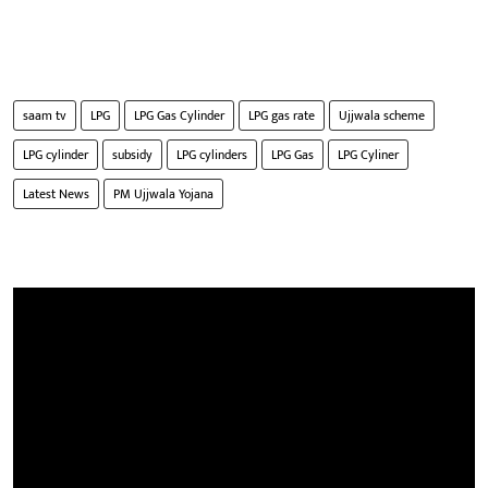
saam tv
LPG
LPG Gas Cylinder
LPG gas rate
Ujjwala scheme
LPG cylinder
subsidy
LPG cylinders
LPG Gas
LPG Cyliner
Latest News
PM Ujjwala Yojana