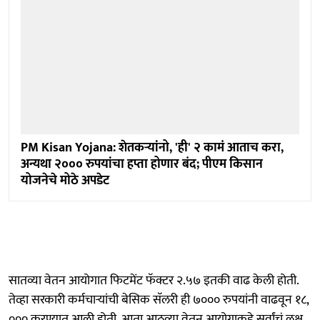
PM Kisan Yojana: शेतकऱ्यांनो, 'ही' २ कामं आताच करा,
अन्यथा २००० रुपयांचा हप्ता होणार बंद; पीएम किसान
योजनेचे मोठे अपडेट
सातव्या वेतन आयोगात फिटमेंट फॅक्टर २.५७ इतकी वाढ केली होती.
तेव्हा सरकारी कर्मचाऱ्यांची बेसिक सॅलरी ही ७००० रुपयांनी वाढवून १८,
००० करण्यात आली होती. आता आठव्या वेतन आयोगाकडे सर्वांचं लक्ष