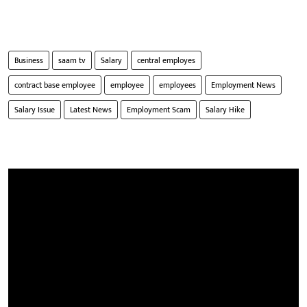
Business
saam tv
Salary
central employes
contract base employee
employee
employees
Employment News
Salary Issue
Latest News
Employment Scam
Salary Hike