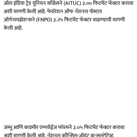
ऑल इंडिया ट्रेड युनियन काँग्रेसने (AITUC) ३.०० फिटमेंट फॅक्टर करावा
अशी मागणी केली आहे. फेडरेशन ऑफ नॅशनल पोस्टल
ऑर्गनायझेशन्सने (FNPO) ३.२५ फिटमेंट फॅक्टर वाढण्याची मागणी
केली आहे.
जम्मू आणि काश्मीर एम्प्लॉईज फोरमने ३.०५ फिटमेंट फॅक्टर करावा
अशी मागणी केली आहे. नॅशनल कौन्सिल-जॉइंट कन्सल्टेटिव्ह