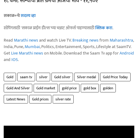
१८ कॅरेट सोन्याचा प्रति ग्रॅमचा आजचा भाव - ११,५०२
सकाळ+चे
सदस्य व्हा
शॉपिंगसाठी 'सकाळ प्राईम डील्स'च्या भन्नाट ऑफर्स पाहण्यासाठी
क्लिक करा
.
Read
Marathi news
and watch Live TV.
Breaking news
from
Maharashtra
,
India, Pune,
Mumbai
, Politics, Entertainment, Sports, Lifestyle at SaamTV.
Get
Live Marathi news
on Mobile. Download the Saam Tv app for
Android
and
IOS
.
Gold
saam tv
silver
Gold silver
Silver medal
Gold Price Today
Gold And Silver
Gold market
gold price
gold box
golden
Latest News
Gold prices
silver rate