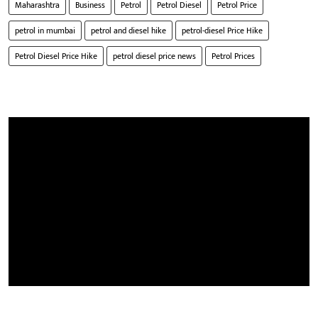
Maharashtra
Business
Petrol
Petrol Diesel
Petrol Price
petrol in mumbai
petrol and diesel hike
petrol-diesel Price Hike
Petrol Diesel Price Hike
petrol diesel price news
Petrol Prices