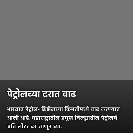
पेट्रोलच्या दरात वाढ
भारतात पेट्रोल- डिझेलच्या किंमतीमध्ये वाढ करण्यात
आली आहे. महाराष्ट्रातील प्रमुख जिल्ह्यातील पेट्रोलचे
प्रति लीटर दर जाणून घ्या.