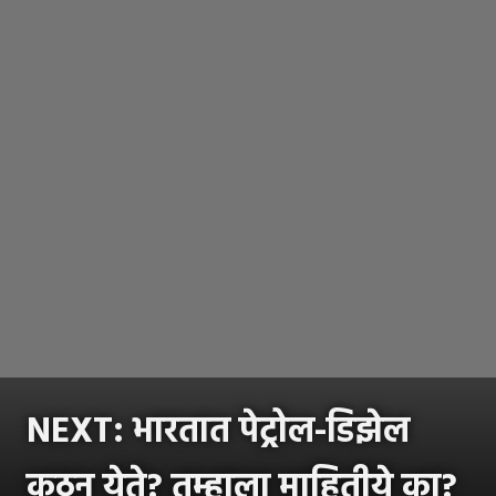
NEXT: भारतात पेट्रोल-डिझेल
कुठून येते? तुम्हाला माहितीये का?