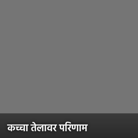
कच्चा तेलावर परिणाम