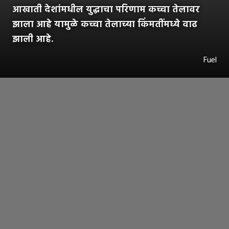
आखाती देशांमधील युद्धाचा परिणाम कच्चा तेलावर
झाला आहे यामुळे कच्चा तेलाच्या किंमतींमध्ये वाढ
झाली आहे.
Fuel