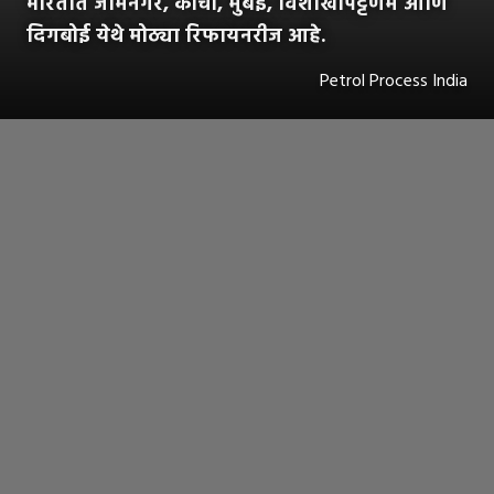
भारतात जामनगर, कोची, मुंबई, विशाखापट्टणम आणि
दिगबोई येथे मोठ्या रिफायनरीज आहे.
Petrol Process India