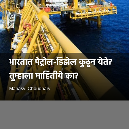
भारतात पेट्रोल-डिझेल कुठून येते?
तुम्हाला माहितीये का?
Manasvi Choudhary