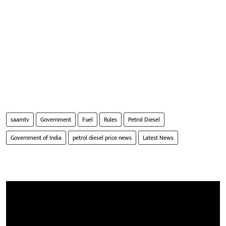
saamtv
Government
Fuel
Rules
Petrol Diesel
Government of India
petrol diesel price news
Latest News